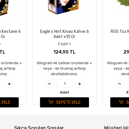
sı Kestane 6
Eagle's Hint Kınası Kahve 6
RGS Toz Kı
 Gr
Adet x10 Gr
s
Eagle's
 TL
124,90 TL
29
n ürünlerde +
Kilogram ile satılan ürünlerde +
Kilogram ile
j arttırıp
veya - ile Gramaj arttırıp
veya - il
siniz.
eksiltebilirsiniz.
eksil
Adet
K
 EKLE
SEPETE EKLE
S
Sıkça Sorulan Sorular
Müşteri Hi