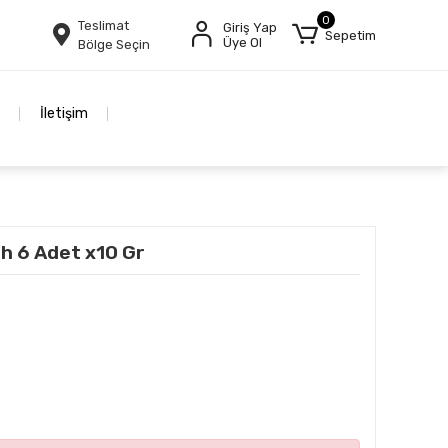
0
Teslimat
Giriş Yap
Sepetim
Üye Ol
Bölge Seçin
İletişim
ah 6 Adet x10 Gr