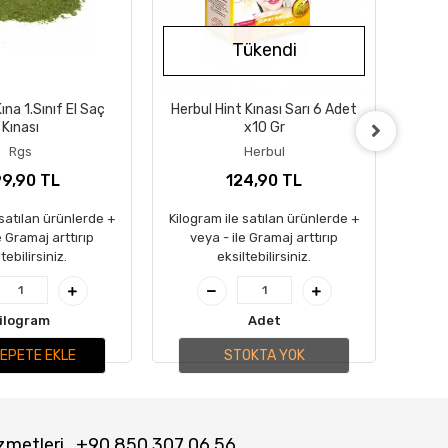
Tükendi
na 1.Sınıf El Saç
Herbul Hint Kınası Sarı 6 Adet
Herbu
Kınası
x10 Gr
Rgs
Herbul
9,90 TL
124,90 TL
 satılan ürünlerde +
Kilogram ile satılan ürünlerde +
Kilog
e Gramaj arttırıp
veya - ile Gramaj arttırıp
ve
tebilirsiniz.
eksiltebilirsiniz.
ilogram
Adet
EPETE EKLE
STOKTA YOK
zmetleri
+90 850 307 06 56