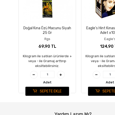
Doğal Kına Özü Macunu Siyah
Eagle's Hint Kına
25 Gr
Adet x10
Rgs
Eagle'
69,90 TL
124,90
Kilogram ile satılan ürünlerde +
Kilogram ile satıla
veya - ile Gramaj arttırıp
veya - ile Grama
eksiltebilirsiniz.
eksiltebilir
Adet
Adet
SEPETE EKLE
SEPETE
Yardım Lazım Mı?