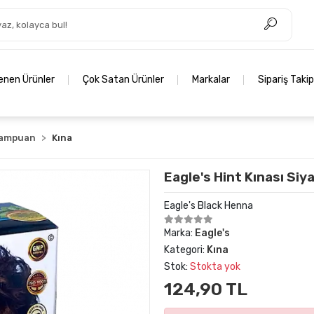
lenen Ürünler
Çok Satan Ürünler
Markalar
Sipariş Takip
Şampuan
Kına
Eagle's Hint Kınası Siy
Eagle's Black Henna
Marka:
Eagle's
Kategori:
Kına
Stok:
Stokta yok
124,90 TL