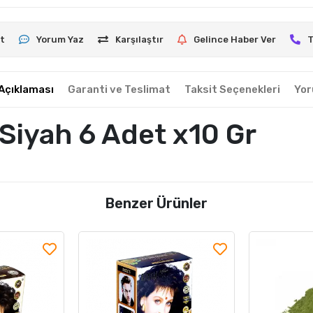
t
Yorum Yaz
Karşılaştır
Gelince Haber Ver
T
Açıklaması
Garanti ve Teslimat
Taksit Seçenekleri
Yor
 Siyah 6 Adet x10 Gr
Benzer Ürünler