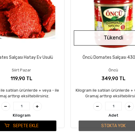
Tükendi
tes Salçası Hatay Ev Usulü
Öncü Domates Salçası 430
Siirt Pazar
Öncü
119,90 TL
349,90 TL
ile satılan ürünlerde + veya - ile
Kilogram ile satılan ürünlerde + 
maj arttırıp eksiltebilirsiniz.
Gramaj arttırıp eksiltebilirsi
Kilogram
Adet
SEPETE EKLE
STOKTA YOK