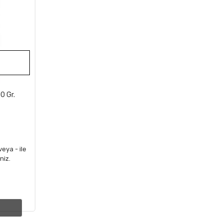
0 Gr.
veya - ile
niz.