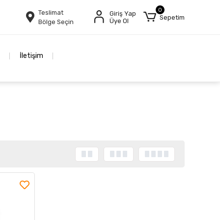
0
Teslimat
Giriş Yap
Sepetim
Üye Ol
Bölge Seçin
İletişim
Stokta Yok