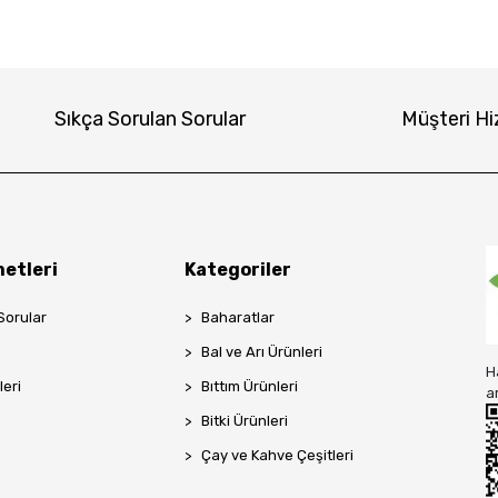
Sıkça Sorulan Sorular
Müşteri Hi
etleri
Kategoriler
Sorular
Baharatlar
Bal ve Arı Ürünleri
H
leri
Bıttım Ürünleri
a
Bitki Ürünleri
Çay ve Kahve Çeşitleri