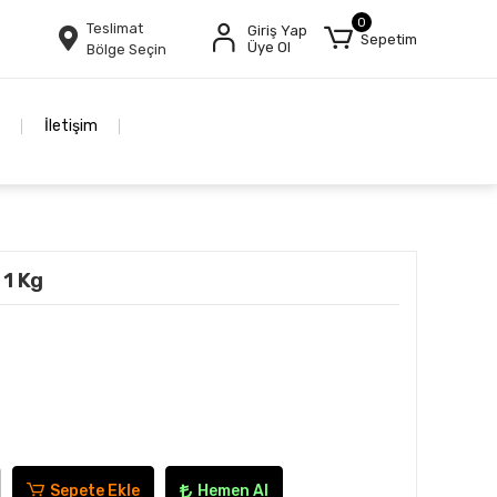
0
Teslimat
Giriş Yap
Sepetim
Üye Ol
Bölge Seçin
İletişim
 1 Kg
Sepete Ekle
Hemen Al