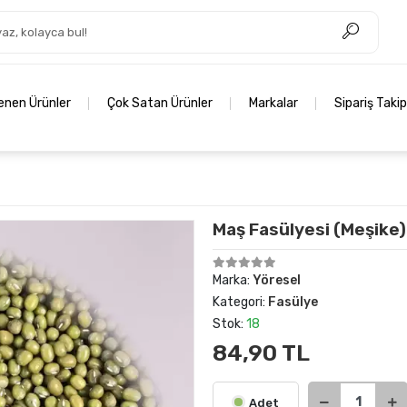
lenen Ürünler
Çok Satan Ürünler
Markalar
Sipariş Takip
Maş Fasülyesi (Meşike)
Marka:
Yöresel
Kategori:
Fasülye
Stok:
18
84,90 TL
Adet