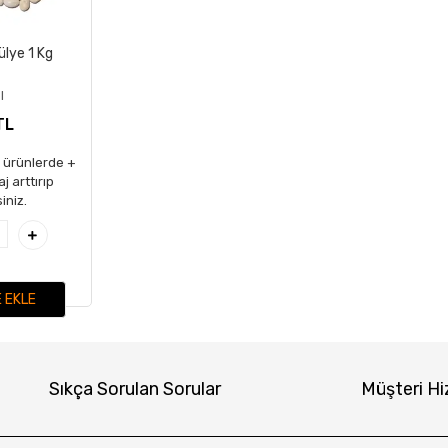
ülye 1 Kg
l
TL
n ürünlerde +
j arttırıp
siniz.
 EKLE
Sıkça Sorulan Sorular
Müşteri Hi