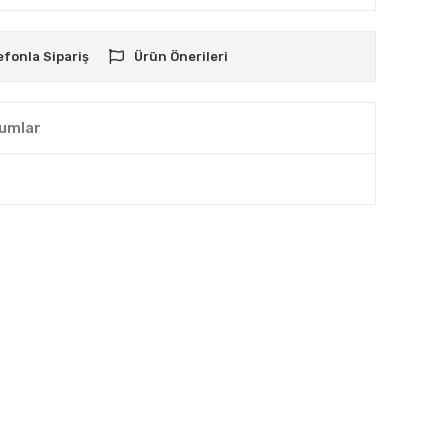
efonla Sipariş
Ürün Önerileri
umlar