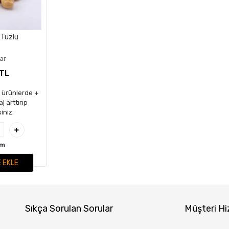
 Tuzlu
zar
 TL
n ürünlerde +
j arttırıp
siniz.
am
 EKLE
Sıkça Sorulan Sorular
Müşteri Hi