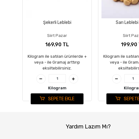
Şekerli Leblebi
Sarı Leblebi
Siirt Pazar
Siirt Pa
169,90 TL
199,90
Kilogram ile satılan ürünlerde +
Kilogram ile satıla
veya - ile Gramaj arttırıp
veya - ile Grama
eksiltebilirsiniz.
eksiltebilir
Kilogram
Kilogr
SEPETE EKLE
SEPETE
Yardım Lazım Mı?