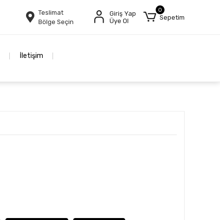
0
Teslimat
Giriş Yap
Sepetim
Üye Ol
Bölge Seçin
İletişim