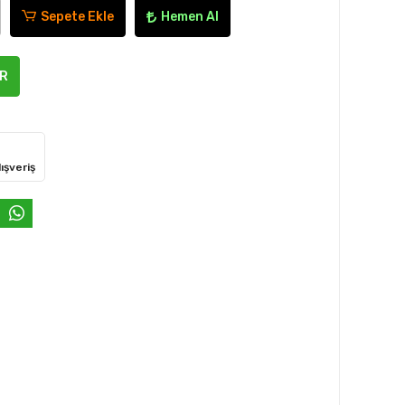
Sepete Ekle
Hemen Al
ER
ışveriş