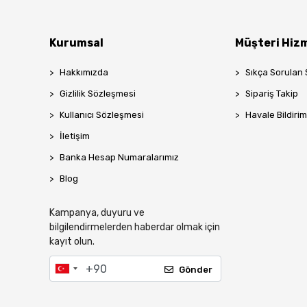
Safir
Siirt Pazar
Kurumsal
Müşteri Hizm
TALA
Yöresel
Hakkımızda
Sıkça Sorulan 
Zilzal
Gizlilik Sözleşmesi
Sipariş Takip
Zühre Ana
Kullanıcı Sözleşmesi
Havale Bildirim
İletişim
Banka Hesap Numaralarımız
Blog
Kampanya, duyuru ve
bilgilendirmelerden haberdar olmak için
kayıt olun.
Gönder