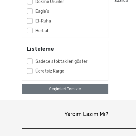
Sazlıca
Dökme Ürünler
Eagle's
El-Ruha
Herbul
iksirke
Listeleme
Kervan
Kırkyıl
Sadece stoktakileri göster
Mahbuba
Ücretsiz Kargo
MAHMOOD
Marmarabirlik
Seçimleri Temizle
Mutlular
Naturals
Yardım Lazım Mı?
Öncü
Rgs