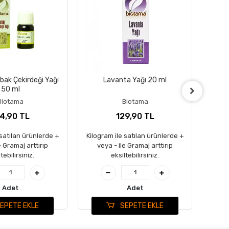
ak Çekirdeği Yağı
Lavanta Yağı 20 ml
50 ml
Biotama
Biotama
4,90 TL
129,90 TL
 satılan ürünlerde +
Kilogram ile satılan ürünlerde +
Kilog
e Gramaj arttırıp
veya - ile Gramaj arttırıp
ve
tebilirsiniz.
eksiltebilirsiniz.
Adet
Adet
EPETE EKLE
SEPETE EKLE