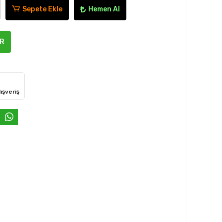
Sepete Ekle
Hemen Al
ER
ışveriş