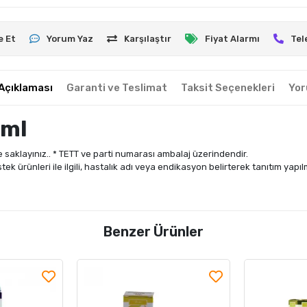
e Et
Yorum Yaz
Karşılaştır
Fiyat Alarmı
Tel
Açıklaması
Garanti ve Teslimat
Taksit Seçenekleri
Yor
 ml
 saklayınız.. * TETT ve parti numarası ambalaj üzerindendir.
stek ürünleri ile ilgili, hastalık adı veya endikasyon belirterek tanıtım yapı
Benzer Ürünler