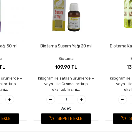
ağı 50 ml
Biotama Susam Yağı 20 ml
Biotama Kab
a
Biotama
 TL
109,90 TL
13
n ürünlerde +
Kilogram ile satılan ürünlerde +
Kilogram ile
j arttırıp
veya - ile Gramaj arttırıp
veya - il
siniz.
eksiltebilirsiniz.
eksil
Adet
 EKLE
SEPETE EKLE
S