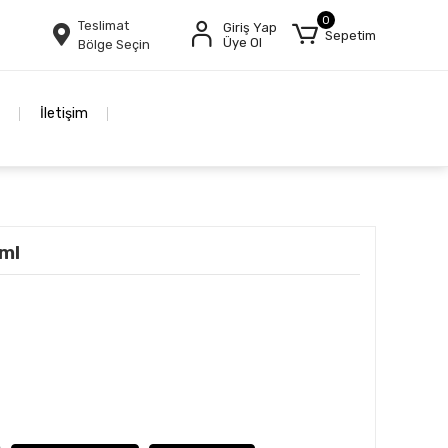
0
Teslimat
Giriş Yap
Sepetim
Üye Ol
Bölge Seçin
İletişim
ml